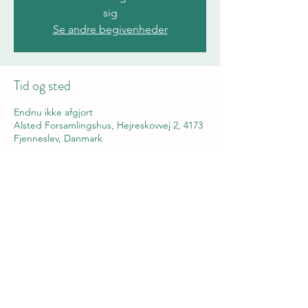
sig
Se andre begivenheder
Tid og sted
Endnu ikke afgjort
Alsted Forsamlingshus, Hejreskovvej 2, 4173
Fjenneslev, Danmark
Del dette event