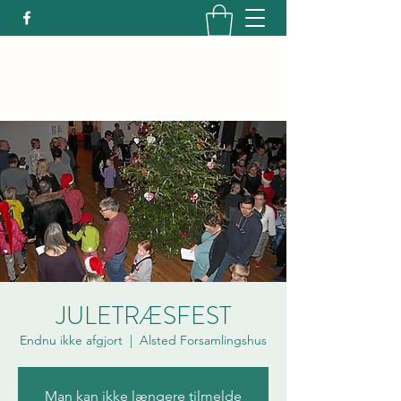
ALSTED-FJENNESLEV
LOKALFORENING
JULETRÆSFEST
Endnu ikke afgjort
  |  
Alsted Forsamlingshus
Man kan ikke længere tilmelde